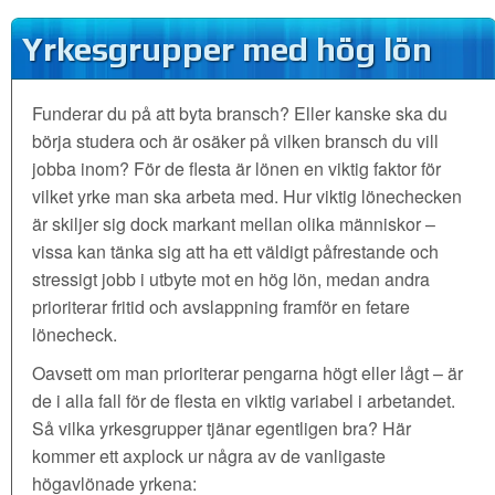
Yrkesgrupper med hög lön
Funderar du på att byta bransch? Eller kanske ska du
börja studera och är osäker på vilken bransch du vill
jobba inom? För de flesta är lönen en viktig faktor för
vilket yrke man ska arbeta med. Hur viktig lönechecken
är skiljer sig dock markant mellan olika människor –
vissa kan tänka sig att ha ett väldigt påfrestande och
stressigt jobb i utbyte mot en hög lön, medan andra
prioriterar fritid och avslappning framför en fetare
lönecheck.
Oavsett om man prioriterar pengarna högt eller lågt – är
de i alla fall för de flesta en viktig variabel i arbetandet.
Så vilka yrkesgrupper tjänar egentligen bra? Här
kommer ett axplock ur några av de vanligaste
högavlönade yrkena: