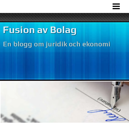
HEM
BOLAGSFUSION
Fusion av Bolag
VÅR VERKSAMHET
En blogg om juridik och ekonomi
BOKFÖRING