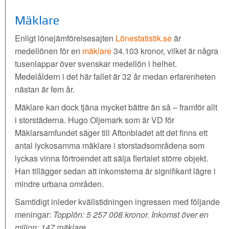
Mäklare
Enligt lönejämförelsesajten
Lönestatistik.se
är
medellönen för en
mäklare
34.103 kronor, vilket är några
tusenlappar över svenskar medellön i helhet.
Medelåldern i det här fallet är 32 år medan erfarenheten
nästan är fem år.
Mäklare kan dock tjäna mycket bättre än så – framför allt
i storstäderna. Hugo Oljemark som är VD för
Mäklarsamfundet säger till
Aftonbladet
att det finns ett
antal lyckosamma mäklare i storstadsområdena som
lyckas vinna förtroendet att sälja flertalet större objekt.
Han tillägger sedan att inkomsterna är signifikant lägre i
mindre urbana områden.
Samtidigt inleder kvällstidningen ingressen med följande
meningar:
Topplön: 5 257 008 kronor. Inkomst över en
miljon: 147 mäklare.