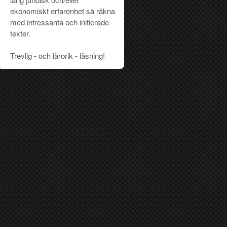
ekonomiskt erfarenhet så räkna
med intressanta och initierade
texter.
Trevlig - och lärorik - läsning!