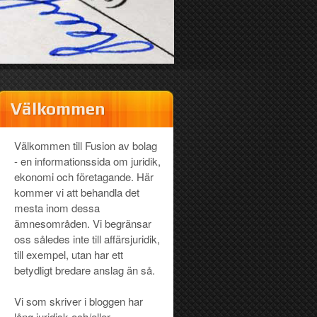
Välkommen
Välkommen till Fusion av bolag
- en informationssida om juridik,
ekonomi och företagande. Här
kommer vi att behandla det
mesta inom dessa
ämnesområden. Vi begränsar
oss således inte till affärsjuridik,
till exempel, utan har ett
betydligt bredare anslag än så.
Vi som skriver i bloggen har
lång juridisk och/eller