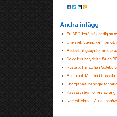
Andra inlägg
En SEO-byrå hjälper dig att 
Chefsrekrytering ger framgån
Redovisningsbyråer med precis
Solcellers betydelse för en B
Rusta och matcha i Göteborg 
Rusta och Matcha i Uppsala: E
Energisnåla lösningar för milj
Kassasystem för restaurang
Narkotikabrott - Allt du beh