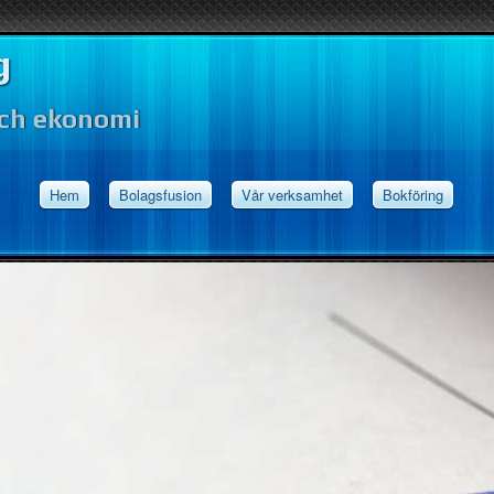
g
och ekonomi
Hem
Bolagsfusion
Vår verksamhet
Bokföring