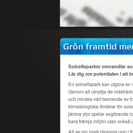
Grön framtid med
Solcellsparker omvandlar solene
Lär dig om potentialen i att i
En solcellspark kan utgöra en 
Genom att utnyttja de vidsträck
och minska vårt beroende av fo
klimatologiska fördelar för solen
jämna ytor spelar avgörande rol
bara främja miljön utan också
Att se sin mark blomma upp i f