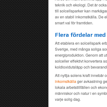
teknik och ekologi. Det är ock
till solcellsparker kan markäga
av en stabil inkomstkälla. De e
smart val för framtiden.
Flera fördelar med 
Att etablera en solcellspark e
Sverige, med många soliga somm
energiproduktion. Genom att utn
solceller effektivt konvertera so
koldioxidutsläpp och bevarand
Att nyttja solens kraft innebä
inkomstkälla
ger avkastning gen
lokala arbetstillfällen och eko
människor och natur i en symb
varje solig dag.