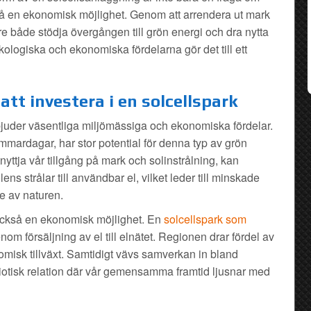
så en ekonomisk möjlighet. Genom att arrendera ut mark
re både stödja övergången till grön energi och dra nytta
kologiska och ekonomiska fördelarna gör det till ett
att investera i en solcellspark
rbjuder väsentliga miljömässiga och ekonomiska fördelar.
ardagar, har stor potential för denna typ av grön
yttja vår tillgång på mark och solinstrålning, kan
lens strålar till användbar el, vilket leder till minskade
e av naturen.
r också en ekonomisk möjlighet. En
solcellspark som
om försäljning av el till elnätet. Regionen drar fördel av
nomisk tillväxt. Samtidigt vävs samverkan in bland
iotisk relation där vår gemensamma framtid ljusnar med