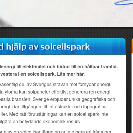
 hjälp av solcellspark
rgi till elektricitet och bidrar till en hållbar framtid.
nvestera i en solcellspark. Läs mer här.
väsentlig del av Sveriges strävan mot förnybar energi.
ta ytorna kan solpaneler effektivt generera ren energi
ssila bränslen. Sverige erbjuder unika geografiska och
ergi, där tillgången till infrastruktur och topografins
ler. Med rätt förutsättningar kan en solcellspark inte
 utgöra en betydande ekonomisk resurs.
orm av en solcellsanläggning är inte bara en fråga om