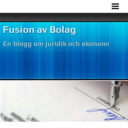
HEM
BOLAGSFUSION
Fusion av Bolag
VÅR VERKSAMHET
En blogg om juridik och ekonomi
BOKFÖRING