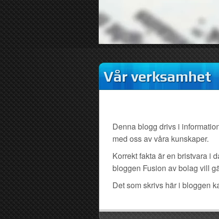
Vår verksamhet
Denna blogg drivs i informations
med oss av våra kunskaper.
Korrekt fakta är en bristvara 
bloggen Fusion av bolag vill gär
Det som skrivs här i bloggen ka