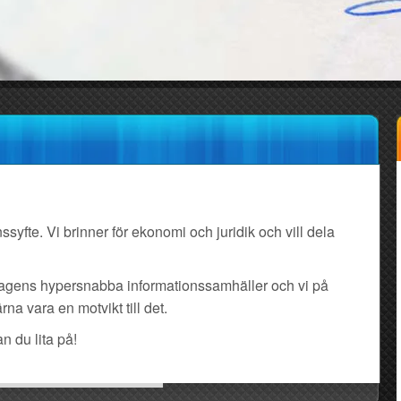
syfte. Vi brinner för ekonomi och juridik och vill dela
i dagens hypersnabba informationssamhäller och vi på
na vara en motvikt till det.
n du lita på!