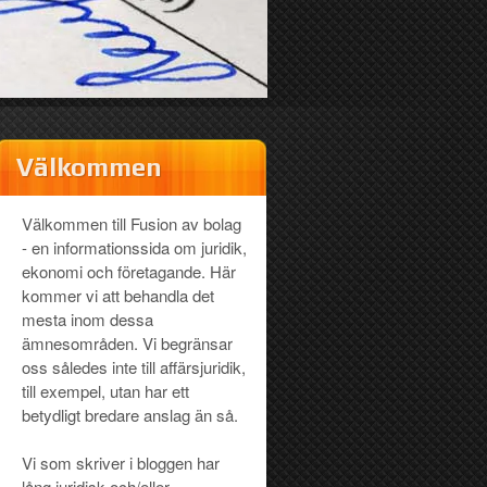
Välkommen
Välkommen till Fusion av bolag
- en informationssida om juridik,
ekonomi och företagande. Här
kommer vi att behandla det
mesta inom dessa
ämnesområden. Vi begränsar
oss således inte till affärsjuridik,
till exempel, utan har ett
betydligt bredare anslag än så.
Vi som skriver i bloggen har
lång juridisk och/eller