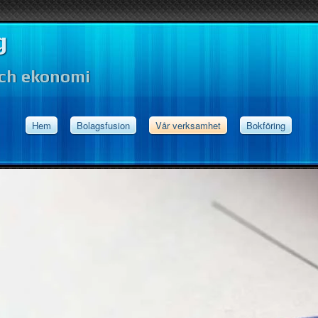
g
och ekonomi
Hem
Bolagsfusion
Vår verksamhet
Bokföring