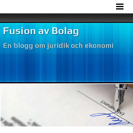
HEM
BOLAGSFUSION
Fusion av Bolag
VÅR VERKSAMHET
En blogg om juridik och ekonomi
BOKFÖRING