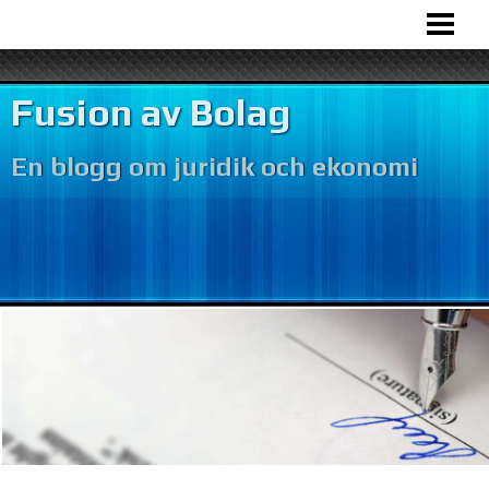
HEM
BOLAGSFUSION
Fusion av Bolag
VÅR VERKSAMHET
En blogg om juridik och ekonomi
BOKFÖRING