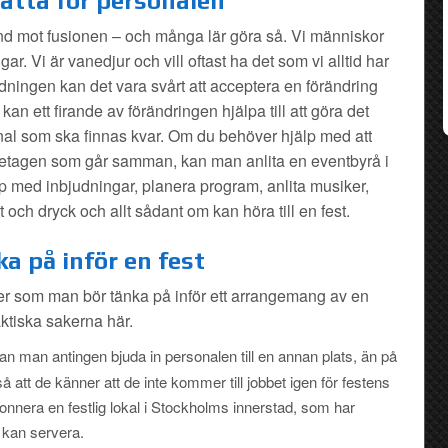
ätta för personalen
 mot fusionen – och många lär göra så. Vi människor
gar. Vi är vanedjur och vill oftast ha det som vi alltid har
edningen kan det vara svårt att acceptera en förändring
an ett firande av förändringen hjälpa till att göra det
onal som ska finnas kvar. Om du behöver hjälp med att
öretagen som går samman, kan man anlita en eventbyrå i
 med inbjudningar, planera program, anlita musiker,
 och dryck och allt sådant om kan höra till en fest.
a på inför en fest
ker som man bör tänka på inför ett arrangemang av en
aktiska sakerna här.
an man antingen bjuda in personalen till en annan plats, än på
så att de känner att de inte kommer till jobbet igen för festens
bonnera en festlig lokal i Stockholms innerstad, som har
 kan servera.