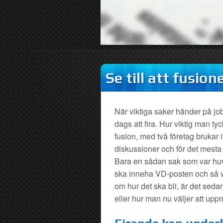
Se till att fusion
När viktiga saker händer på jobb
dags att fira. Hur viktig man tyc
fusion, med två företag brukar
diskussioner och för det mes
Bara en sådan sak som var huv
ska inneha VD-posten och så v
om hur det ska bli, är det sedan d
eller hur man nu väljer att u