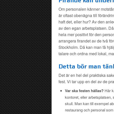
Firande kan underl
Om personalen känner motstånd
är oftast obenägna till förändrin
haft det, eller hur? Av den anl
av den egan arbetsplatsen. Då k
hela mer positivt för den pers
arrangera firandet av de två f
Stockholm. Då kan man få hjälp
talare och ordna med lokal, mat
Detta bör man tänk
Det är en hel del praktiska sa
fest. Vi tar upp en del av de pr
Var ska festen hållas?
Här k
kontoret, eller arbetsplatsen, 
skull. Man kan till exempel a
restaurang och personal som