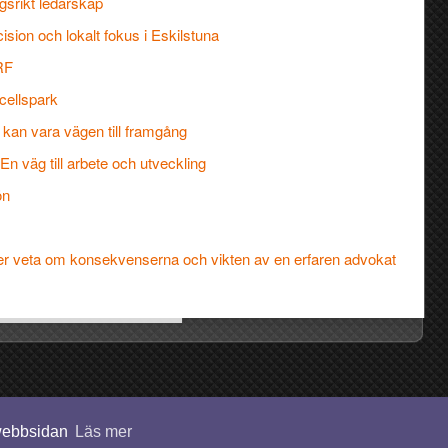
gsrikt ledarskap
ion och lokalt fokus i Eskilstuna
RF
cellspark
kan vara vägen till framgång
n väg till arbete och utveckling
ön
över veta om konsekvenserna och vikten av en erfaren advokat
 webbsidan
Läs mer
© 2026 Fusionavbolag.se. Alla rättigheter förbehållna.