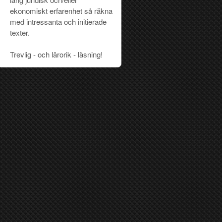
ekonomiskt erfarenhet så räkna
med intressanta och initierade
texter.
Trevlig - och lärorik - läsning!