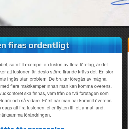
en firas ordentligt
et, som till exempel en fusion av flera företag, är det
ker att fusionen är, desto större firande krävs det. En stor
 inte ingås utan problem. De brukar föregås av mågna
ta med flera maktkamper innan man kan komma överens.
udkontoret ska finnas, vem från de två företagen som
idare och så vidare. Först när man har kommit överens
ags att fira fusionen, eller flytten till ett annat land,
ppmärksamma förändringen.