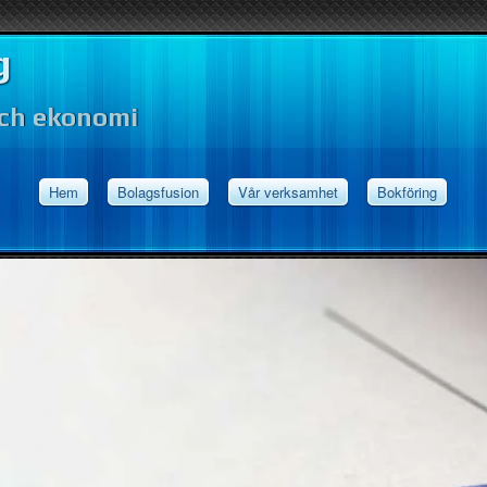
g
och ekonomi
Hem
Bolagsfusion
Vår verksamhet
Bokföring