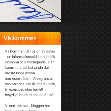
Välkommen
Välkommen till Fusion av bolag
- en informationssida om juridik,
ekonomi och företagande. Här
kommer vi att behandla det
mesta inom dessa
ämnesområden. Vi begränsar
oss således inte till affärsjuridik,
till exempel, utan har ett
betydligt bredare anslag än så.
Vi som skriver i bloggen har
lång juridisk och/eller