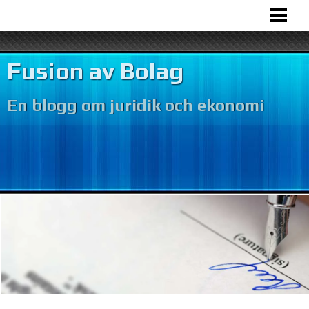
HEM
BOLAGSFUSION
Fusion av Bolag
VÅR VERKSAMHET
En blogg om juridik och ekonomi
BOKFÖRING