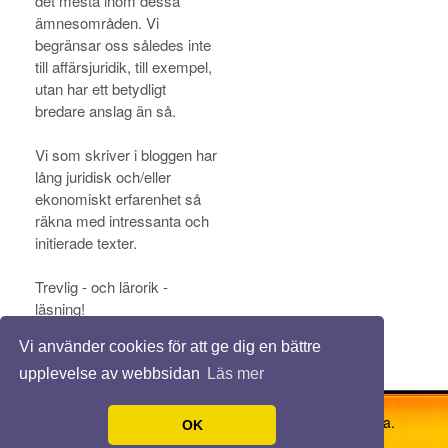
det mesta inom dessa
ämnesområden. Vi
begränsar oss således inte
till affärsjuridik, till exempel,
utan har ett betydligt
bredare anslag än så.
Vi som skriver i bloggen har
lång juridisk och/eller
ekonomiskt erfarenhet så
räkna med intressanta och
initierade texter.
Trevlig - och lärorik -
läsning!
Vi använder cookies för att ge dig en bättre
upplevelse av webbsidan
Läs mer
© 2026 Fusionavbolag.se. Alla rättigheter förbehållna.
OK