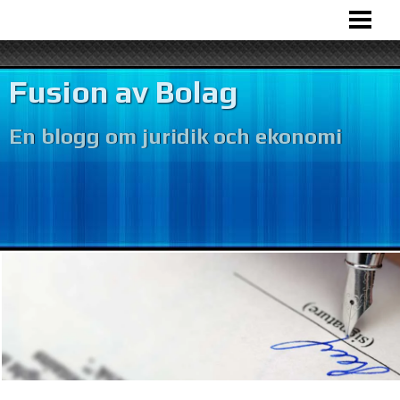
HEM
BOLAGSFUSION
Fusion av Bolag
VÅR VERKSAMHET
En blogg om juridik och ekonomi
BOKFÖRING