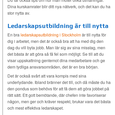
Du får också tips om hur man möter olika utmaningar.
Dina kurskamrater blir ditt nya nätverk, och det kan du ha
stor nytta av.
Ledarskapsutbildning är till nytta
En bra
ledarskapsutbildning i Stockholm
är till nytta för
dig i arbetet, men det är också bra att ha med dig den
dag du vill byta jobb. Man lär sig av sina misstag, men
det bästa är att göra så få fel som möjligt. Se till att du
visar uppskattning gentemot dina medarbetare och ge
dem tydliga ansvarsområden, det är en bra början.
Det är också svårt att vara kompis med sina
underlydande. Ibland bränner det till, och då måste du ha
den pondus som behövs för att få dem att göra jobbet på
rätt sätt. Ett gott bemötande, där chefen inte favoriserar
någon, men ger och kräver respekt, brukar vara det bästa
och mest effektiva ledarskapet.