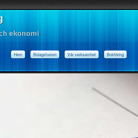
g
och ekonomi
Hem
Bolagsfusion
Vår verksamhet
Bokföring