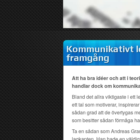
Kommunikativt le
framgång
Att ha bra idéer och att i teo
handlar dock om kommunikativ
Bland det allra viktigaste i et
ett tal som motiverar, inspirer
sådan grad att de övertygas me
som besitter sådan förmåga har o
Ta en sådan som Andreas Granqv
lagkapten. Han hade en väldigt 