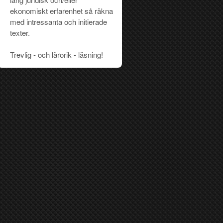
ekonomiskt erfarenhet så räkna
med intressanta och initierade
texter.
Trevlig - och lärorik - läsning!