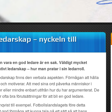
darskap – nyckeln till
rin vara en god ledare är en sak. Väldigt mycket
t ledarskap – hur man pratar i sin ledarroll.
t ledarskap finns den verbala aspekten. Förmågan att hålla
ar och motiverar. Att med sina ord påverka människor i
r eller mindre enbart utifrån hur du har argumenterat. De
fta bra förutsättningar för att bli en god ledare.
ist till exempel. Fotbollslandslagets före detta
god förmåga att kunna tala på ett sätt så att hans