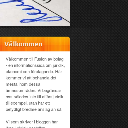
Välkommen
Välkommen till Fusion av bolag
- en informationssida om juridik,
ekonomi och företagande. Här
kommer vi att behandla det
mesta inom dessa
ämnesområden. Vi begränsar
oss således inte till affärsjuridik,
till exempel, utan har ett
betydligt bredare anslag än så.
Vi som skriver i bloggen har
lång juridisk och/eller