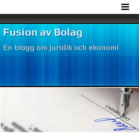
HEM
BOLAGSFUSION
Fusion av Bolag
VÅR VERKSAMHET
En blogg om juridik och ekonomi
BOKFÖRING