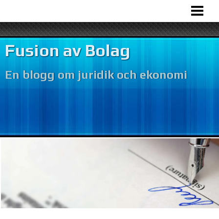
HEM
BOLAGSFUSION
Fusion av Bolag
VÅR VERKSAMHET
En blogg om juridik och ekonomi
BOKFÖRING