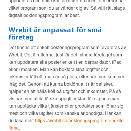
uppdateras och hålla koll på siffrorna åt en, det beror på
vilket program som du använder dig av. Så välj rätt slags
digitalt bokföringsprogram, är bäst.
Wrebit är anpassat för små
företag
Det finnns ett enkelt bokföringsprogram som levereras av
Wrebit. Det är utformat just för det mindre företaget som
kan uppdatera alla poster enkelt i en bärbar dator, iPad
eller i mobilen. Man kan bokföra sina utgifter och
inkomster lätt när man är på plats, eller när man kommer
ihåg det. Genom att kunna bokföra allt när det sker,
hjälper en att hålla koll på utgifter och inkomster. På så
vis har man alltid färska uppgifter klart för sig och man
kan upptäcka vilka tjänster eller produkter som lönar sig
mest och vilka utgifter som kanske är onödiga. Här kan
du läsa mer:
https://wrebit.se/bokforingsprogram-enskild-
firma
.