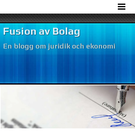
HEM
BOLAGSFUSION
Fusion av Bolag
VÅR VERKSAMHET
En blogg om juridik och ekonomi
BOKFÖRING