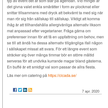
typ av event det är som står på agendan. Vid mingel är
det givna valet enkla smårätter i form av plockmat eller
snittar tillsammans med dryck att bekvämt ta med sig när
man rör sig från sällskap till sällskap. Viktigt att komma
ihåg är att tillhandahålla allergivänliga alternativ liksom
mat anpassad efter vegetarianer. Fråga gärna om
preferenser innan för att få en uppfattning om behov, men
se till att ändå ha dessa alternativ tillgängliga ifall någon
i sällskapet missat att svara. För ett längre event som
sträcker sig över många timmar bör en större måltid
serveras för att undvika kurrande magar bland gästerna.
En buffé är ett smidigt val som passar de allra flesta.
Läs mer om catering på
https://cicada.se/
7 apr. 2020