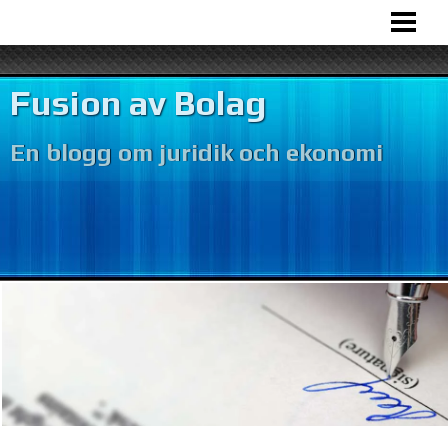
HEM
BOLAGSFUSION
Fusion av Bolag
VÅR VERKSAMHET
En blogg om juridik och ekonomi
BOKFÖRING