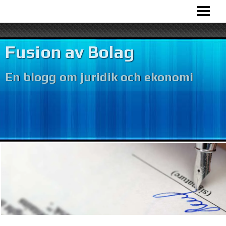
HEM
BOLAGSFUSION
Fusion av Bolag
VÅR VERKSAMHET
En blogg om juridik och ekonomi
BOKFÖRING