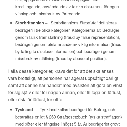
kredittagande, användande av falska dokument för egen
vinning och missbruk av förtroende.
Storbritannien –
I Storbritanniens
Fraud Act
definieras
bedrägeri i tre olika kategorier. Kategorierna är: Bedrägeri
genom falsk framställning (fraud by false representation),
bedrägeri genom utelämnande av viktig information (fraud
by failing to disclose information) och bedrägeri genom
missbruk av ställning (fraud by abuse of position).
I alla dessa kategorier, krävs det för att det ska anses
vara brottsligt, att personen har agerat uppsåtligt oärligt
samt att denne har handlat med avsikten att göra en vinst
för sig själv eller för någon annan, eller tillfoga en förlust,
eller risk för förlust, för offret.
Tyskland –
I Tyskland kallas bedrägeri för Betrug, och
bestraffas enligt § 263 Strafgesetzbuch (tyska strafflagen)
med böter eller fängelse i högst 5 år. Är bedrägeriet grovt