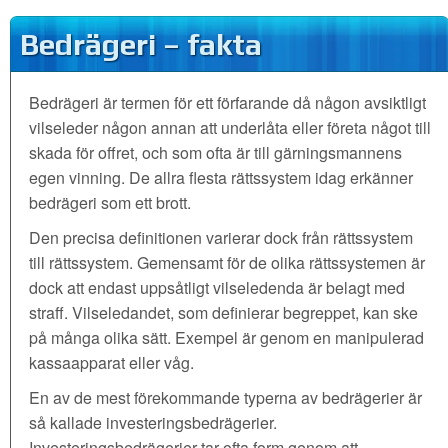
Bedrägeri – fakta
Bedrägeri är termen för ett förfarande då någon avsiktligt
vilseleder någon annan att underlåta eller företa något till
skada för offret, och som ofta är till gärningsmannens
egen vinning. De allra flesta rättssystem idag erkänner
bedrägeri som ett brott.
Den precisa definitionen varierar dock från rättssystem
till rättssystem. Gemensamt för de olika rättssystemen är
dock att endast uppsåtligt vilseledenda är belagt med
straff. Vilseledandet, som definierar begreppet, kan ske
på många olika sätt. Exempel är genom en manipulerad
kassaapparat eller våg.
En av de mest förekommande typerna av bedrägerier är
så kallade investeringsbedrägerier.
Investeringsbedrägerier tar ofta form genom att