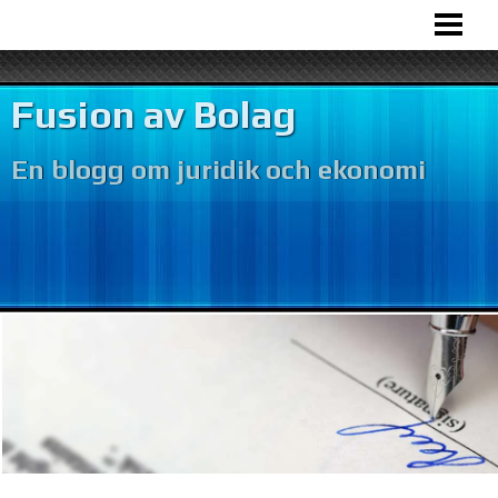
HEM
BOLAGSFUSION
Fusion av Bolag
VÅR VERKSAMHET
En blogg om juridik och ekonomi
BOKFÖRING